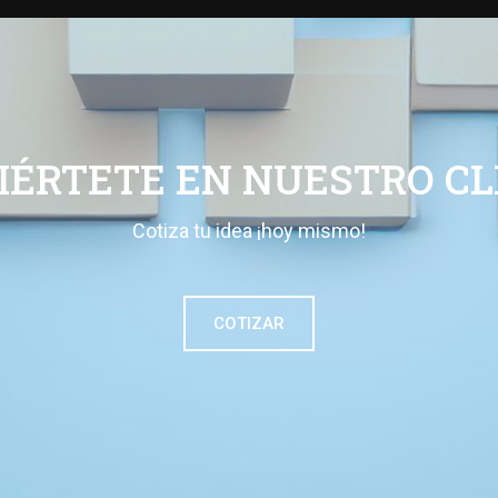
IÉRTETE EN NUESTRO CL
Cotiza tu idea ¡hoy mismo!
COTIZAR