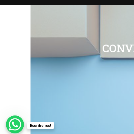
CONV
Escríbenos!