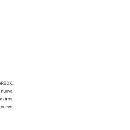
ARBOX,
 nueva
uestros
e nuevo