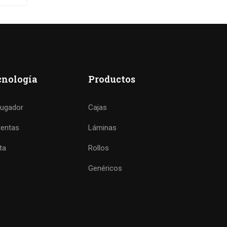
cnología
Productos
rugador
Cajas
rentas
Láminas
ta
Rollos
Genéricos