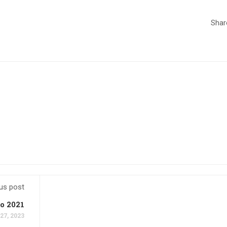
Shar
us post
o 2021
 27, 2023