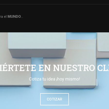
ra el
MUNDO
…
IÉRTETE EN NUESTRO CL
Cotiza tu idea ¡hoy mismo!
COTIZAR